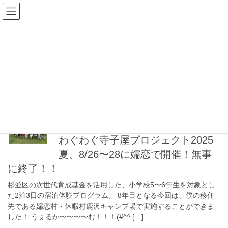
コ
ナ
ン
ビ
テ
ゲ
ン
ー
小学生
ツ
シ
へ
ョ
ス
ン
HOME
小学生
キ
に
ッ
移
プ
動
8月 28, 2025
凜太郎の活動
わぐわぐ寺子屋プロジェクト2025
夏、8/26〜28に嬬恋で開催！無事
に終了！！
杉並区の次世代育成基金を活用した、小学校5〜6年生を対象とし
た2泊3日の宿泊体験プログラム。 8年目となる今回は、僕の移住
先である嬬恋村・休暇村鹿沢キャンプ場で実施することができま
した！ うぇるか〜〜〜〜む！！！(#^^ […]