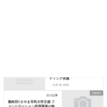
Facebook
X
Bluesky
Threads
Hatena
LINE
Copy
実施報告
カテゴリー
実施報告
前の記事
各店舗の行動計画づくり！ 株
式会社FULL AT TABLE社員ミー
ティング実施
11月 18, 2018
実施報告
次の記事
最終回!!さやま市民大学主催 フ
ァシリテーション学習講座が無