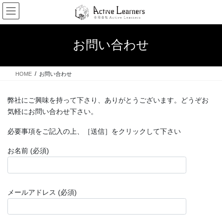
コ
ナ
ン
ビ
テ
ゲ
ン
ー
お問い合わせ
ツ
シ
へ
ョ
ス
ン
HOME
お問い合わせ
キ
に
ッ
移
プ
動
弊社にご興味を持って下さり、ありがとうございます。どうぞお
気軽にお問い合わせ下さい。
必要事項をご記入の上、［送信］をクリックして下さい
お名前 (必須)
メールアドレス (必須)