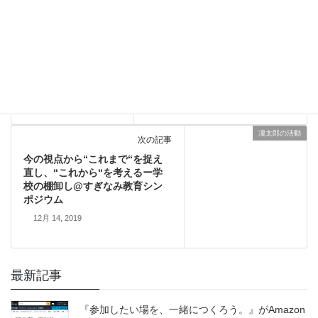
実施報告
前の記事
品川区独自のボランティア「し
な助」でリーダーしませんか？
説明会＆交流ワークショップ実
施
12月 8, 2019
凜太郎の活動
次の記事
今の視点から“これまで“を捉え
直し、“これから“を考えるー学
校の棚卸し@すぎなみ教育シン
ポジウム
12月 14, 2019
最新記事
『参加したい場を、一緒につくろう。』がAmazon