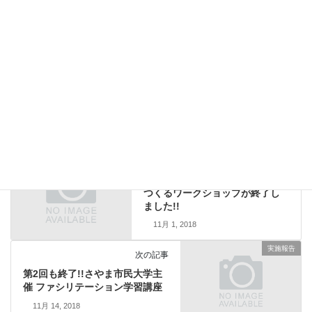
Facebook
X
Bluesky
Threads
Hatena
LINE
Copy
実施報告
カテゴリー
実施報告
前の記事
第8回中野区町会連合会で企画を
つくるワークショップが終了し
ました!!
11月 1, 2018
実施報告
次の記事
第2回も終了!!さやま市民大学主
催 ファシリテーション学習講座
11月 14, 2018