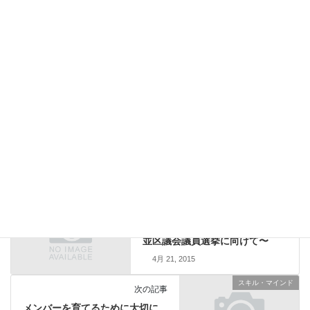
サイト
新しいコメントをメールで通知
新しい投稿をメールで受け取る
スキル・マインド
前の記事
投票、どうします?? 〜4/26杉
並区議会議員選挙に向けて〜
4月 21, 2015
スキル・マインド
次の記事
メンバーを育てるために大切に