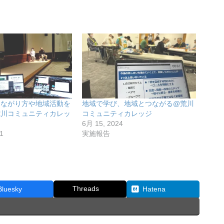
つながり方や地域活動を
地域で学び、地域とつながる@荒川
荒川コミュニティカレッ
コミュニティカレッジ
6月 15, 2024
1
実施報告
Threads
Bluesky
Hatena