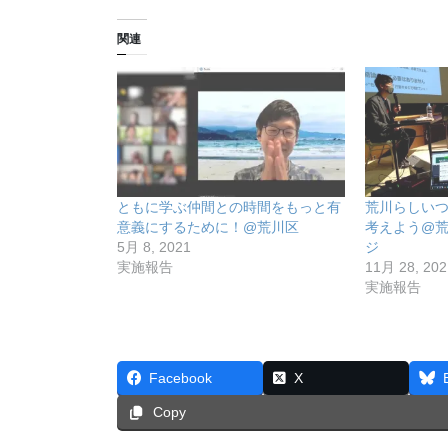
関連
ともに学ぶ仲間との時間をもっと有
荒川らしい
意義にするために！@荒川区
考えよう@
5月 8, 2021
ジ
実施報告
11月 28, 202
実施報告
Facebook
X
Copy