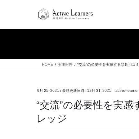
コ
ナ
ン
ビ
テ
ゲ
ン
ー
ツ
シ
へ
ョ
ス
ン
キ
に
ッ
移
HOME
実施報告
“交流”の必要性を実感する@荒川コ
プ
動
9月 25, 2021
/ 最終更新日時 :
12月 31, 2021
active-learner
“交流”の必要性を実
レッジ