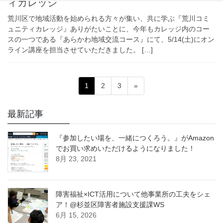
ィカレッジ
荒川区で地域活動を始められる方々が集い、共に学ぶ『荒川コミ
ュニティカレッジ』ありがたいことに、今年もカレッジ内のコー
スの一つである『あらかわ地域交流コース』にて、5/14(土)にオン
ライン講座を担当させていただきました。 […]
投
固
固
固
1
2
3
»
稿
定
定
定
ペ
ペ
ペ
の
最新記事
ー
ー
ー
ペ
ジ
ジ
ジ
『参加したい場を、一緒につくろう。』がAmazon
ー
でお買い求めいただけるようになりました！
ジ
8月 23, 2021
送
り
障害福祉×ICT活用について他事業所の工夫をシェ
ア！@杉並区障害者施設支援課WS
6月 15, 2026