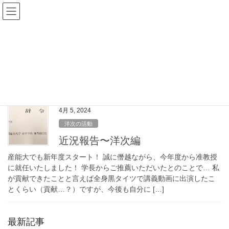
コ
ナ
ン
ビ
テ
ゲ
ン
ー
ゼミ
ツ
シ
へ
ョ
ス
ン
HOME
ゼミ
キ
に
ッ
移
プ
動
4月 5, 2024
洋次の活動
近況報告〜洋次編
産能大でも新年度スタート！ 誠に僭越ながら、今年度から准教授
に就任いたしました！ 学長からご推薦いただいたとのことで… 私
が貢献できたことと言えば全身黒タイツで講義動画に出演したこ
とくらい（貢献…？）ですが、今後も自分に […]
最新記事