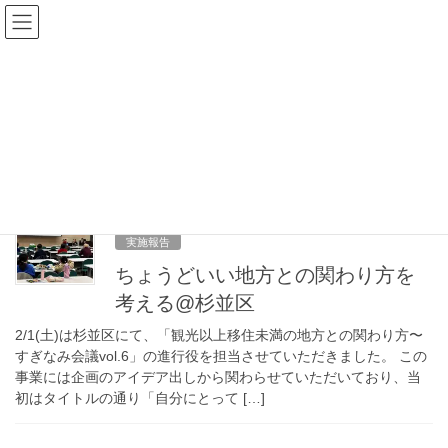
コ
ナ
ン
ビ
テ
ゲ
ン
ー
観光
ツ
シ
へ
ョ
ス
ン
HOME
観光
キ
に
ッ
移
プ
動
2月 1, 2025
実施報告
ちょうどいい地方との関わり方を
考える@杉並区
2/1(土)は杉並区にて、「観光以上移住未満の地方との関わり方〜
すぎなみ会議vol.6」の進行役を担当させていただきました。 この
事業には企画のアイデア出しから関わらせていただいており、当
初はタイトルの通り「自分にとって […]