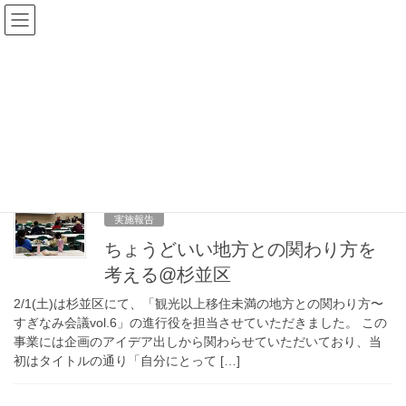
コ
ナ
ン
ビ
テ
ゲ
ン
ー
関係人口
ツ
シ
へ
ョ
ス
ン
HOME
関係人口
キ
に
ッ
移
プ
動
2月 1, 2025
実施報告
ちょうどいい地方との関わり方を
考える@杉並区
2/1(土)は杉並区にて、「観光以上移住未満の地方との関わり方〜
すぎなみ会議vol.6」の進行役を担当させていただきました。 この
事業には企画のアイデア出しから関わらせていただいており、当
初はタイトルの通り「自分にとって […]