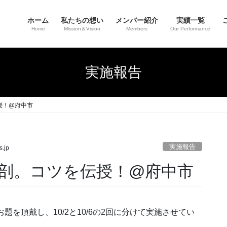
ホーム
私たちの想い
メンバー紹介
実績一覧
Home
Mission＆Vision
Members
Our Performance
実施報告
授！@府中市
実施報告
s.jp
剖。コツを伝授！@府中市
を頂戴し、10/2と10/6の2回に分けて実施させてい