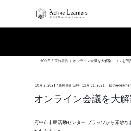
コ
ナ
ン
ビ
テ
ゲ
ン
ー
ツ
シ
へ
ョ
ス
ン
キ
に
ッ
移
HOME
実施報告
オンライン会議を大解剖。コツを伝
プ
動
10月 2, 2021
/ 最終更新日時 :
12月 31, 2021
active-learner
オンライン会議を大解
府中市市民活動センター プラッツから素敵なお題