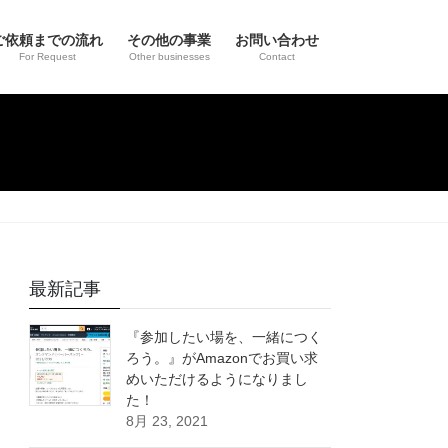
ご依頼までの流れ
その他の事業
お問い合わせ
For Request
Other businesses
Contact
最新記事
『参加したい場を、一緒につく
ろう。』がAmazonでお買い求
めいただけるようになりまし
た！
8月 23, 2021