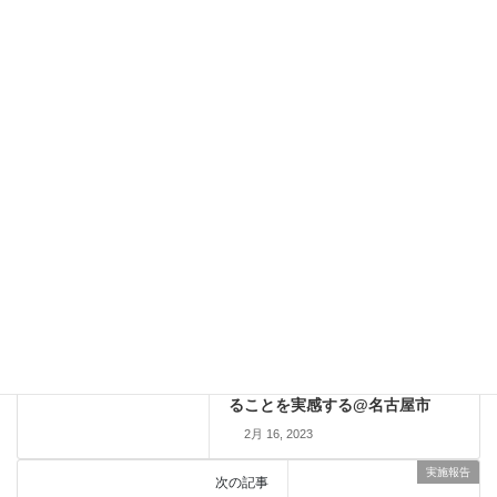
つくれる つながる むさしのセッション〈前編〉@武蔵野市
3月 2, 2024
実施報告
カテゴリー
#ワークショップ
#ファシリテーター
タグ
#まちづくり
#会議
#社会福祉協議会
#地域活動
#土浦市
#茨城県
実施報告
前の記事
オンライン上でも情報交換でき
ることを実感する@名古屋市
2月 16, 2023
実施報告
次の記事