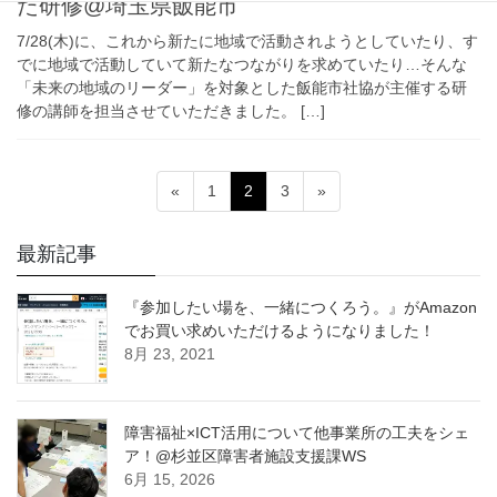
た研修@埼玉県飯能市
7/28(木)に、これから新たに地域で活動されようとしていたり、す
でに地域で活動していて新たなつながりを求めていたり…そんな
「未来の地域のリーダー」を対象とした飯能市社協が主催する研
修の講師を担当させていただきました。 […]
投
固
固
固
«
1
2
3
»
稿
定
定
定
ペ
ペ
ペ
の
最新記事
ー
ー
ー
ペ
ジ
ジ
ジ
『参加したい場を、一緒につくろう。』がAmazon
ー
でお買い求めいただけるようになりました！
ジ
8月 23, 2021
送
り
障害福祉×ICT活用について他事業所の工夫をシェ
ア！@杉並区障害者施設支援課WS
6月 15, 2026