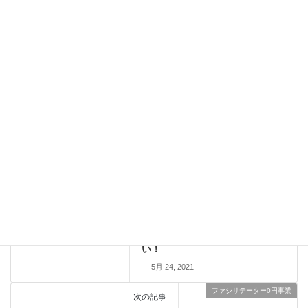
つくれる つながる むさしのセッション〈前編〉@武蔵野市
3月 2, 2024
実施報告
カテゴリー
#ワークショップ
#研修
タグ
#ファシリテーター
#コミュニケーション
#荒川区
#荒川コミュニティカレッジ
ファシリテーター0円事業
前の記事
ファシリテーター0円事業12件目
～「わたしの団体は◯◯という
団体です」を仲間達と考えた
い！
5月 24, 2021
ファシリテーター0円事業
次の記事